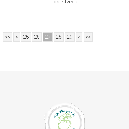
občerstvenie.
<<
<
25
26
27
28
29
>
>>