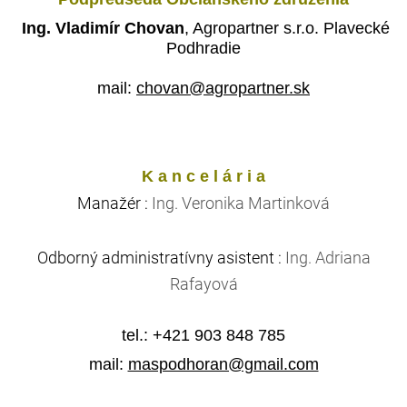
Ing. Vladimír Chovan
, Agropartner s.r.o. Plavecké
Podhradie
mail:
chovan@agropartner.sk
K a n c e l á r i a
Manažér :
Ing. Veronika Martinková
Odborný administratívny asistent :
Ing. Adriana
Rafayová
tel.: +421 903 848 785
mail:
maspodhoran@gmail.com