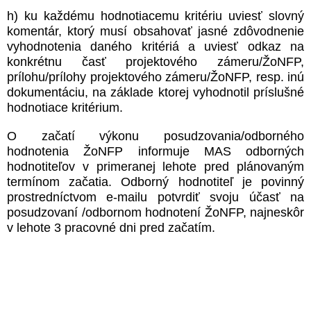
h) ku každému hodnotiacemu kritériu uviesť slovný
komentár, ktorý musí obsahovať jasné zdôvodnenie
vyhodnotenia daného kritériá a uviesť odkaz na
konkrétnu časť projektového zámeru/ŽoNFP,
prílohu/prílohy projektového zámeru/ŽoNFP, resp. inú
dokumentáciu, na základe ktorej vyhodnotil príslušné
hodnotiace kritérium.
O začatí výkonu posudzovania/odborného
hodnotenia ŽoNFP informuje MAS odborných
hodnotiteľov v primeranej lehote pred plánovaným
termínom začatia. Odborný hodnotiteľ je povinný
prostredníctvom e-mailu potvrdiť svoju účasť na
posudzovaní /odbornom hodnotení ŽoNFP, najneskôr
v lehote 3 pracovné dni pred začatím.