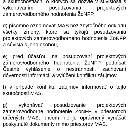
a skutočnostiach, o ktorých sa dozvie v súvislosti s
vykonávaním posudzovania projektových
zámerov/odborného hodnotenia ŽoNFP,
d) písomne oznamovať MAS bez zbytočného odkladu
všetky zmeny, ktoré sa týkajú posudzovania
projektových zámerov/odborného hodnotenia ŽoNFP
a súvisia s jeho osobou,
e) pred účasťou na posudzovaní projektových
zámerov/odborného hodnotenia ŽoNFP podpísať
Čestné vyhlásenie o nestrannosti, zachovaní
dôvernosti informácií a vylúčení konfliktu záujmov,
f) v prípade konfliktu záujmov informovať o tejto
skutočnosti MAS,
g) vykonávať posudzovanie projektových
zámerov/odborné hodnotenie ŽoNFP v priestoroch
určených MAS, pričom nie je oprávnený vynášať
poskytnuté dokumenty mimo priestorov MAS,