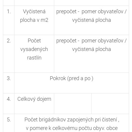
1.
Vyčistená
prepočet - pomer obyvateľov /
plocha v m2
vyčistená plocha
2.
Počet
prepočet - pomer obyvateľov /
vysadených
vyčistená plocha
rastlín
3.
Pokrok (pred a po )
4.
Celkový dojem
5.
Počet brigádnikov zapojených pri čistení ,
v pomere k celkovému počtu obyv. obce