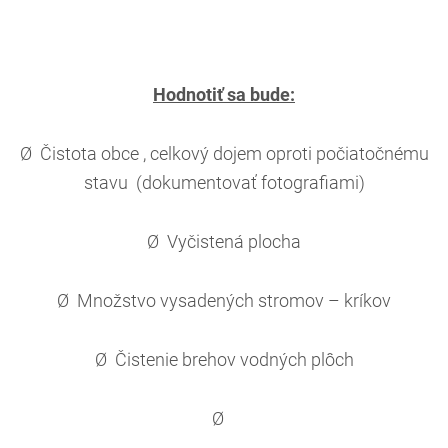
Hodnotiť sa bude:
Ø Čistota obce , celkový dojem oproti počiatočnému
stavu (dokumentovať fotografiami)
Ø Vyčistená plocha
Ø Množstvo vysadených stromov – kríkov
Ø Čistenie brehov vodných plôch
Ø