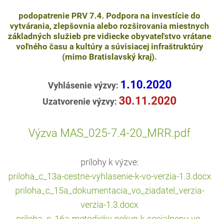
podopatrenie PRV 7.4. Podpora na investície do
vytvárania, zlepšovnia alebo rozširovania miestnych
základných služieb pre vidiecke obyvateľstvo vrátane
voľného času a kultúry a súvisiacej infraštruktúry
(mimo Bratislavský kraj).
1.10.
2
0
20
Vyhlásenie výzvy:
30.
11.2020
Uzatvorenie výzvy:
Výzva MAS_025-7.4-20_MRR.pdf
prílohy k výzve:
priloha_c_13a-cestne-vyhlasenie-k-vo-verzia-1.3.docx
priloha_c_15a_dokumentacia_vo_ziadatel_verzia-
verzia-1.3.docx