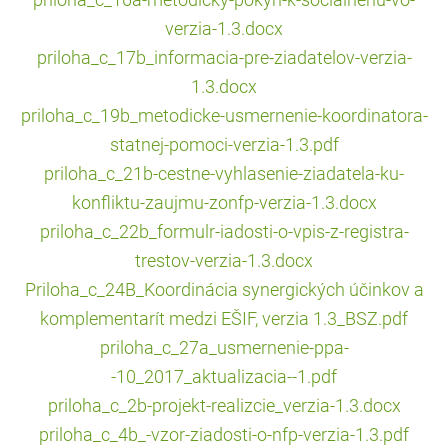
priloha_c_16a-metodicky-pokyn-k-socialnenu-vo-
verzia-1.3.docx
priloha_c_17b_informacia-pre-ziadatelov-verzia-
1.3.docx
priloha_c_19b_metodicke-usmernenie-koordinatora-
statnej-pomoci-verzia-1.3.pdf
priloha_c_21b-cestne-vyhlasenie-ziadatela-ku-
konfliktu-zaujmu-zonfp-verzia-1.3.docx
priloha_c_22b_formulr-iadosti-o-vpis-z-registra-
trestov-verzia-1.3.docx
Priloha_c_24B_Koordinácia synergických účinkov a
komplementarít medzi EŠIF, verzia 1.3_BSZ.pdf
priloha_c_27a_usmernenie-ppa-
-10_2017_aktualizacia--1.pdf
priloha_c_2b-projekt-realizcie_verzia-1.3.docx
priloha_c_4b_-vzor-ziadosti-o-nfp-verzia-1.3.pdf