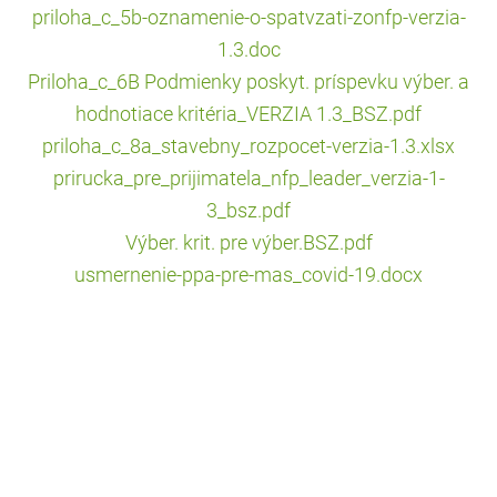
priloha_c_5b-oznamenie-o-spatvzati-zonfp-verzia-
1.3.doc
Priloha_c_6B Podmienky poskyt. príspevku výber. a
hodnotiace kritéria_VERZIA 1.3_BSZ.pdf
priloha_c_8a_stavebny_rozpocet-verzia-1.3.xlsx
prirucka_pre_prijimatela_nfp_leader_verzia-1-
3_bsz.pdf
Výber. krit. pre výber.BSZ.pdf
usmernenie-ppa-pre-mas_covid-19.docx