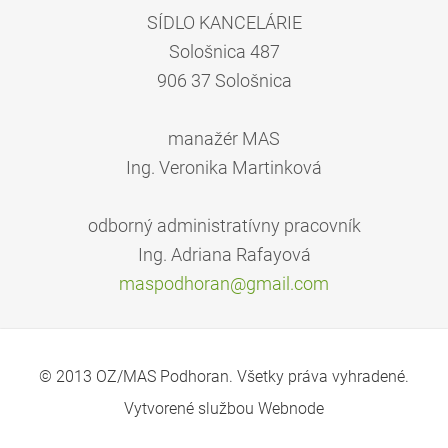
SÍDLO KANCELÁRIE
Sološnica 487
906 37 Sološnica
manažér MAS
Ing. Veronika Martinková
odborný administratívny pracovník
Ing. Adriana Rafayová
maspodho
ran@gmai
l.com
© 2013 OZ/MAS Podhoran. Všetky práva vyhradené.
Vytvorené službou
Webnode