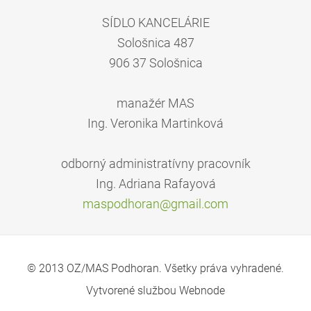
SÍDLO KANCELÁRIE
Sološnica 487
906 37 Sološnica
manažér MAS
Ing. Veronika Martinková
odborný administratívny pracovník
Ing. Adriana Rafayová
maspodho
ran@gmai
l.com
© 2013 OZ/MAS Podhoran. Všetky práva vyhradené.
Vytvorené službou
Webnode