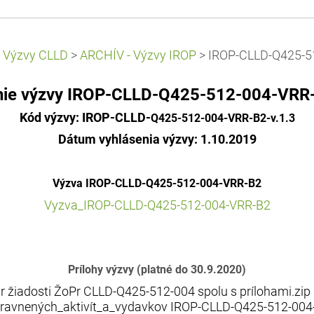
>
Výzvy CLLD
>
ARCHÍV - Výzvy IROP
>
IROP-CLLD-Q425-5
nie výzvy IROP-CLLD-Q425-512-004-VRR-
Kód výzvy: IROP-CLLD-
Q425-512-004-VRR-B2-v.1.3
Dátum vyhlásenia výzvy: 1.10.2019
Výzva IROP-CLLD-Q425-512-004-VRR-B2
Vyzva_IROP-CLLD-Q425-512-004-VRR-B2
Prílohy výzvy (platné do 30.9.2020)
r žiadosti ŽoPr CLLD-Q425-512-004 spolu s prílohami.zip
pravnených_aktivít_a_vydavkov IROP-CLLD-Q425-512-004-