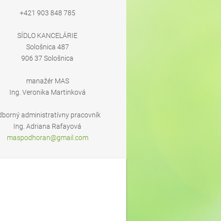
+421 903 848 785
SÍDLO KANCELÁRIE
Sološnica 487
906 37 Sološnica
manažér MAS
Ing. Veronika Martinková
dborný administratívny pracovník
Ing. Adriana Rafayová
maspodho
ran@gmai
l.com