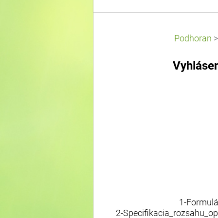
Podhoran
Vyhláse
1-Formulá
2-Specifikacia_rozsahu_o