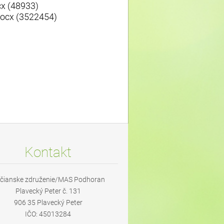
x (48933)
docx (3522454)
Kontakt
čianske združenie/MAS Podhoran
Plavecký Peter č. 131
906 35 Plavecký Peter
IČO: 45013284