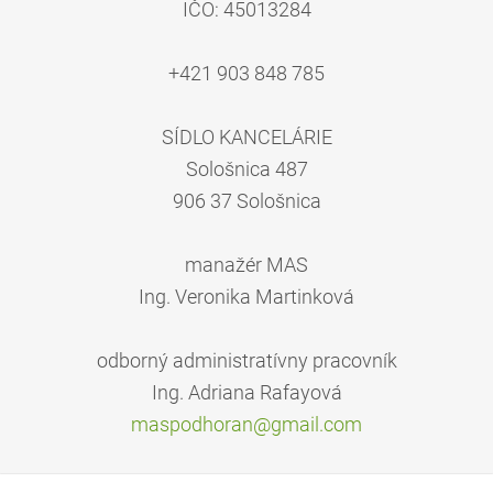
IČO: 45013284
+421 903 848 785
SÍDLO KANCELÁRIE
Sološnica 487
906 37 Sološnica
manažér MAS
Ing. Veronika Martinková
odborný administratívny pracovník
Ing. Adriana Rafayová
maspodho
ran@gmai
l.com