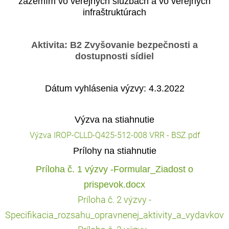
zázemím vo verejných službách a vo verejných
infraštruktúrach
Aktivita: B2 Zvyšovanie bezpečnosti a
dostupnosti sídiel
Dátum vyhlásenia výzvy: 4.3.2022
Výzva na stiahnutie
Výzva IROP-CLLD-Q425-512-008 VRR - BSZ.pdf
Prílohy na stiahnutie
Príloha č. 1 výzvy -Formular_Ziadost o
prispevok.docx
Príloha č. 2 výzvy -
Specifikacia_rozsahu_opravnenej_aktivity_a_vydavkov.