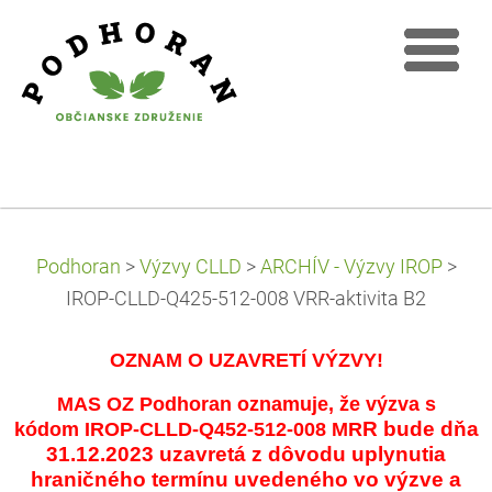
Podhoran
>
Výzvy CLLD
>
ARCHÍV - Výzvy IROP
>
IROP-CLLD-Q425-512-008 VRR-aktivita B2
OZNAM O UZAVRETÍ VÝZVY!
MAS OZ Podhoran oznamuje, že výzva s
R bude dňa
kódom IROP-CLLD-Q452-512-008 MR
31.12.2023 uzavretá z dôvodu uplynutia
hraničného termínu uvedeného vo výzve a