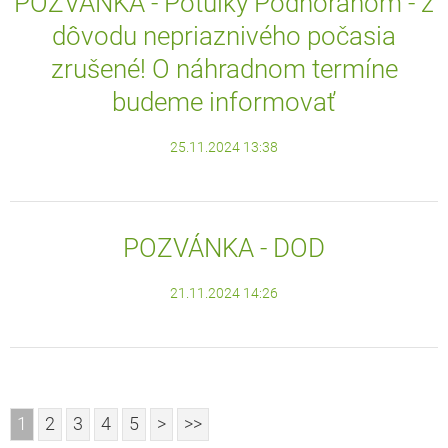
POZVÁNKA - Potulky Podhoranom - z
dôvodu nepriaznivého počasia
zrušené! O náhradnom termíne
budeme informovať
25.11.2024 13:38
POZVÁNKA - DOD
21.11.2024 14:26
1
2
3
4
5
>
>>