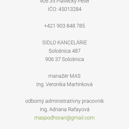
906 35 Plavecký Peter
IČO: 45013284
+421 903 848 785
SÍDLO KANCELÁRIE
Sološnica 487
906 37 Sološnica
manažér MAS
Ing. Veronika Martinková
odborný administratívny pracovník
Ing. Adriana Rafayová
maspodho
ran@gmai
l.com