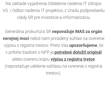
Na základe vyjadrenia Oddelenie riadenia IT zdrojov
VS / Odbor riadenia IT projektov, z Úradu podpredsedu
vlády SR pre investície a informatizáciu
Generálna prokurtúra SR
nepovažuje MAS za orgán
verejnej moci
nebol nám priradený súhlas na overenie
výpisu z registra trestov. Preto Vás
upozorňujeme
, že
v prílohe žiadosti o NFP je
potrebné doložiť originál
alebo overenú kópiu
výpisu z registra tretov
(nepostačuje udelenie súhlasu na overenie z registra
trestov).