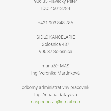
906 35 Plavecký Peter
IČO: 45013284
+421 903 848 785
SÍDLO KANCELÁRIE
Sološnica 487
906 37 Sološnica
manažér MAS
Ing. Veronika Martinková
odborný administratívny pracovník
Ing. Adriana Rafayová
maspodho
ran@gmai
l.com