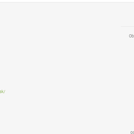
Ob
sk/
o