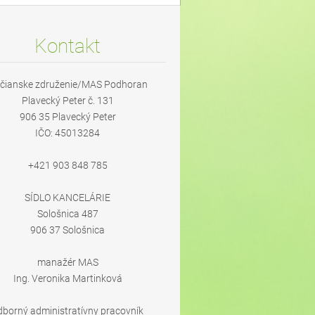
Kontakt
čianske združenie/MAS Podhoran
Plavecký Peter č. 131
906 35 Plavecký Peter
IČO: 45013284
+421 903 848 785
SÍDLO KANCELÁRIE
Sološnica 487
906 37 Sološnica
manažér MAS
Ing. Veronika Martinková
dborný administratívny pracovník